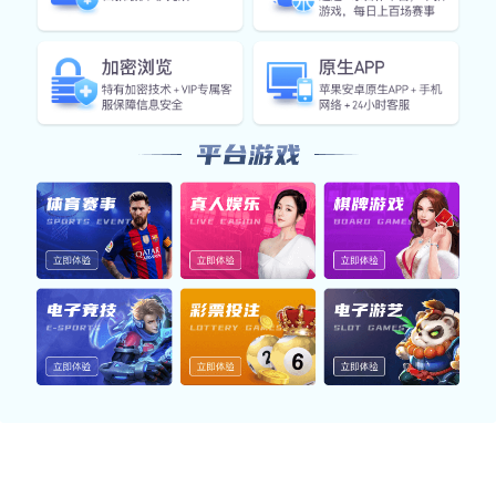
多样赛事服务
覆盖五大热门体育领域，MK体育官网 为您提供一站式观赛
与数据支持服务
体育赛事