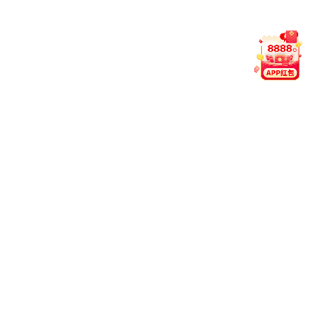
站-mksport 始终将隐私保护作为平台核心。
05. 客服支持时间？
平台客服全年 24 小时在线，支持中文、英文与马来语多语言服
务。无论您遇到技术问题、账户疑问，或希望了解功能详情，我
们都将即时响应。
06. 观看直播是否收费？
平台提供免费赛事直播服务，部分高峰赛事可能需完成账号登录
方可观看。MK体育官网 致力于为广大体育爱好者打造一个公开
透明、便捷高效的观赛环境。