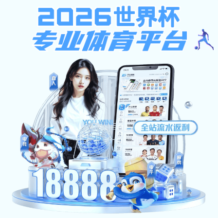
注册入口
用户协议
最近更新：2025年7月
一、协议说明
在您访问、注册或使用MK体育官网平台所提供的任何服务
前，请仔细阅读本《用户协议》。使用平台即视为同意全部
条款。
二、用户注册与信息
用户需确保所提交的注册资料真实、准确。若发现信息虚假
或存在风险，mk体育·(国际)官方网站-mksport平台有权暂
停或终止其账户。