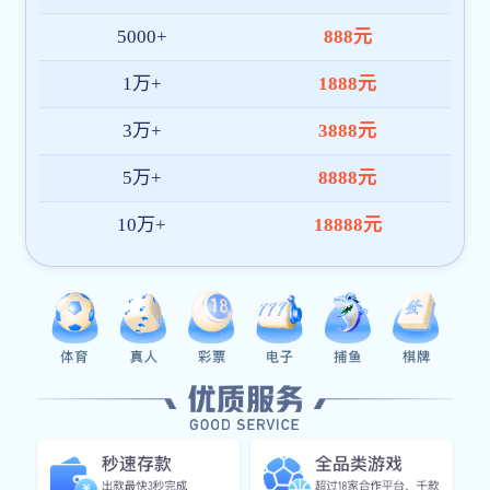
亚洲体育服务平台大奖
2022 年度综合类数字体育平台荣誉奖项，肯定平台服务能
力。