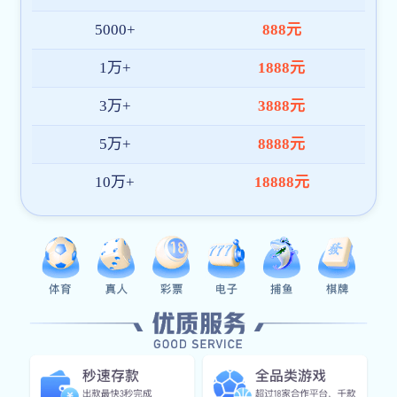
2025 年
v6.3.0 · 2025年10月
推出多端数据同步，浏览记录与个性设置跨设备共享。
智能推荐系统优化，结合MK体育官网平台用户行为自动适配
内容。
新增教学专栏，视频+图文讲解提升新用户上手效率。
小屏设备适配更新，界面展示更清晰。
v6.2.0 · 2025年8月
新增实时关注榜单，便于掌握高热度赛事。
用户成长系统上线，等级机制展示更直观。
夜间模式优化，适配mk体育·(国际)官方网站-mksport用户常
用系统设置。
筛选条件优化，支持联赛快速定位。
v6.1.3 · 2025年6月