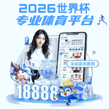
注册入口
MK体育官网
APP与网页版入
口｜畅享全球体育赛事与数据
服务
欢迎访问
MK体育官网
，提供全面覆盖足球、篮
球、电竞等项目的赛事资讯与数据内容， 支持
APP下载
与
网页使用
，每日同步更新千场比
赛，聚焦热门体育内容， 助您轻松获取赛事动
态，掌握比赛节奏。