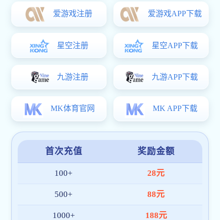
在最近的足球赛事中，前热刺球员奥哈拉对热刺的表
现进行了直言不讳的批评，指出球队在多个方面都显
得无精打采，令人失望。他认为，在当前状态下，弗
兰克教练的下课已成为必然选择。本文将从四个方面
详细探讨奥哈拉对热刺现状的看法以及弗兰克教练面
临的压力。这四个方面包括球队整体表现、战术安排
的问题、球员状态的不佳，以及管理层与教练之间的
关系。通过这些分析，希望能更全面地理解热刺目前
所处的困境及其未来发展方向。
1、球队整体表现