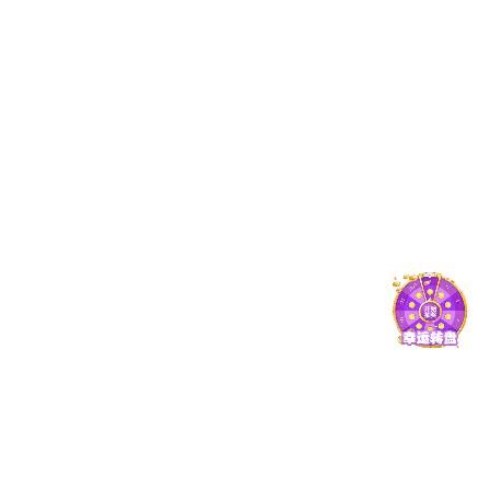
同时，在日常训练和生活管理上，卡里克也展现出了
严谨的一面。他会仔细规划训练内容，以提高整体竞
技水平。此外，对于饮食、身体恢复等方面亦给予足
够重视，从而确保每位球员都能以最佳状态迎接挑
战。
最后，在面对外部压力时，卡里克总是以坚定态度回
应媒体及公众舆论。他强调团队合作的重要性，将焦
点放回到集体成绩上，而非个人荣誉，这种领导风范
让整个队伍更加团结一致，共同朝着目标前进。
总结：
综上所述，卡里克凭借其独特执教风格、灵活战术安
排、超凡心理素质以及科学合理管理，为自己赢得了
一片赞誉。在两次与阿尔特塔交锋中的全胜，不仅彰